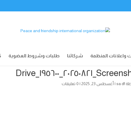
ت واعلانات المنظمة
شركائنا
طلبات وشروط العضوية
ك
Screenshot_٢٠٢٥٠٨٢١_١٩٥٦٠
طة
sa df
|
أغسطس 23, 2025
|
0 تعليقات