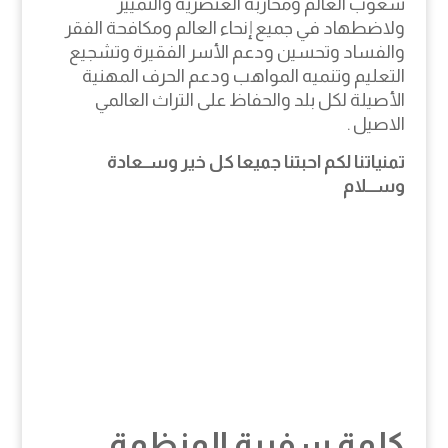
شعوب العالم ومحاربه العنصرية والتمييز
ولاضطهاد في جميع إنحاء العالم ومكافحة الفقر
والفساد وتحسين ودعم الأسر الفقيرة وتشجيع
التعليم وتنميه المواهب ودعم الحرف المهنية
الأصيلة لكل بلد والحفاظ على التراث العالمي
الاصيل .
تمنياتنا لكم احبتنا جميعا كل خير وســعادة
وســـلام
كلمة سفيرة المنظمة