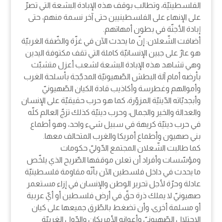
الفلسطينيّة، وتطالب بوقف هذه الإبادة البشعة التي تصرّ
على الإنهاء على الفلسطينيين حتى آخر نسمة منهم، حتى
إبادة الأجنّة في بطون أمهاتهم.
أضافت الشّعلان: إنّ ما يحدث الآن في غزّة والضّفة الغربيّة
هو عارٌ على جبين الإنسانيّة كاملة التي تقف مكتوفة اليدين
وهي تشاهد هذه الإبادة البشعة لشعب أعزل متشبّث
بأرضه أمام آلة البطش الصّهيونيّة المدجّجة بأسلحة الغرب
وأموالهم وغطرسة وأكاذيب قادة الكيان الصّهيونيّ
وأبجديّاته الدّينيّة المزوّرة، كما هو حرب حقيقيّة على الإنسان
والعدالة والخير والجمال، وحرب دينيّة كذلك تزجّ العالم كلّه
في حرب دينيّة كريهة في سبيل شيء واحد، وهو أطماع
بني صهيون وأطماع أمريكا والغرب المتحالف معها.
كما طالبت الشّعلان المجتمع الدّوليّ حكومات
ومؤسّسات وأفراد أن تعلن موقفها الصّريح الذي يلخّص
ما يحدث في داخل فلسطين الآن بأنّه مقاومة فلسطينيّة
عادلة وحرّة لأجل تحرير الوطن والإنسان في إزاء مستعمر
صهيونيّ لا يملك ذرة حقّ في أرض فلسطين أو أيّ عربية
أو مسلمة أخرى، وأن تضغط بالطّرق جميعها على كيان
الاحتلال الصّهيونيّ وأعوانه الأمريكان والدّول الغربيّة