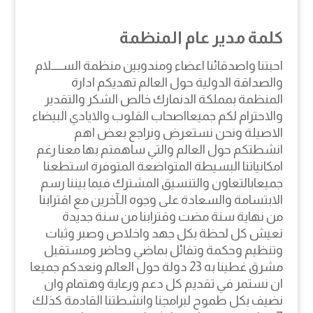
كلمة مدير عام المنظمة
احبتنا واصدقائنا اعضاء ومندوبين منظمة الســـــلام
والصداقة الدولية حول العالم تهديكم ادارة
المنظمة بمملكة الدنمارك خالص الشكر والتقدير
والاحترام لكم جميعااصحاب القلوب والايادي البيضاء
الاصيلة ونحن نستعرض ونراجع بعض اهم
انشطتكم حول العالم والتي ساهمتم بها معنا رغم
امكانياتنا البسيطة المتواضعة المتوفرة استطعنا
جميعابالتعاون والتنسيق المشترك فيما بيننا رسم
الابتسامة والسعادة على وجوه الـآخرين مع اقترابنا
من نهاية سنة مضت وقترابنا من سنة جديدة
نعيش كل لحظة بكل جهد واخلاص وصبر وثبات
وتنظيم وحكمة وتفائل بماضي وحاضر ومستقبل
مشرق غطينا به 23 دولة حول العالم ونعدكم جميعا
ان نستمر في تقديم كل دعم ورعاية وهتمام وان
نضيف بكل طموح لبرامجنا وانشطتنا القادمة كذلك