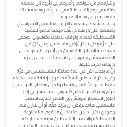
وشرّدهم من بيوتهم، وأجبرهم إلى النّزوح إلى منطقة
ضيّقة في رفح الفلسطينيّة في أسوأ ظروف معيشيّة
يشهد بشر في هذه المعمورة.
ودعت الشّعلان شعوب الأرض قاطبة من الأشراف كي
يضغطوا على دولهم كي تتّخذ موقفاً مناصراً للقضّية
الفلسطينيّة العادلة، ولوقف الاعتداء الصّهيونيّ الهمجيّ
على غزّة وعلى سائر أراضي فلسطين، وعلى كلّ مَنْ
يستهدفه الاحتلال الصّهيونيّ من أشراف المقاومة في
المنطقة ممّن يقفون إلى جانب فكّ الحصار عن غزّة
وإيقاف الحرب عليها.
إنّ ما يحدث الآن من إبادة جماعيّة للفلسطينيين في غزّة
وفي سائر فلسطين المحتلّة ما هو إلّا إبادة لشعب بكامله
معظمه من الأطفال والنّساء والعزّل ومصابي الحرب على
مرأى ومباركة من العالم كلّه، وفي صمتٍ مخزٍ في إزاء
أطول استعمار متوحّش في العصر الحديث لشعب
فلسطينيّ صامد يرفض أن يترك حقّه، أو أن يتنازل عنه،
وهو لن يغيّر أبداً من حقيقة أنّ ما تقوم به المقاومة
الفلسطينيّة والشّعب الفلسطينيّ هو ملحمة تاريخيّة
نضاليّة مشرّفة لشعب يحافظ على حقّه في البقاء على