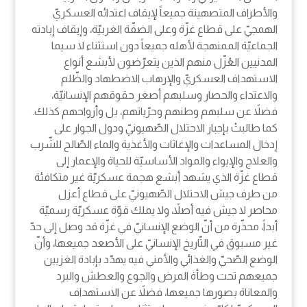
والأطراف المتصهينة جميعاً لإيقاف اعتدائه العسكريّ
الهمجيّ على قطاع غزّة وعلى الضفّة الغربيّة، وإيقاف إبادته
الجماعيّة الممنهجة لأهله جميعاً دون استثناء لا سيما
المدنيين العُزّل منهم الذين يتعرّضون لأبشع أنواع
الاستهداف العسكريّ والإرهاب الاضطهاد والظّلم
والاعتداء والحصار وسلبهم أصغر حقوقهم الإنسانيّة،
فضلاً عن سلبهم وطنهم وحرّياتهم، بل وأرواحهم كذلك.
كما طالبتْ بإجبار الاحتلال الصّهيونيّ ودول الجوار على
إدخال المساعدات والإغاثات والأغذية والماء الصّالح للشّرب
والعلاج والإيواء والمواد الأساسيّة للحياة والإعمار إلى
قطاع غزّة الذي يشهد أبشع هجمة عسكريّة غير متكافئة
من طرف جيش الاحتلال الصّهيونيّ على قطاع أعزل
محاصر لا جيش فيه أصلاً، ولا يملك قوّة عسكريّة رسميّة
أبداً، محذّرة من أنّ الوضع الإنسانيّ في غزّة قد وصل إلى حدّ
غير مسبوق في التّاريخ الإنسانيّ على الأصعد جميعها، وأنّ
الوضع الصّحيّ والغذائي والأمني فيه يهدّد بإبادة الغزيين
جميعهم تحت وطأة المرض والجوع والعطش والبرد
والمعاناة بصورها جميعها، فضلاً عن الاستهداف