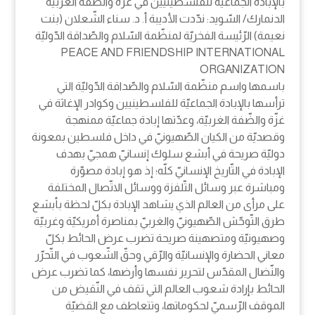
بالإبادة الجماعيّة للفلسطينيين في غزّة والضّفة الغربيّة
الدنمارك/ السّويد: ندّدت الأديبة أ. د. سناء الشّعلان (بنت
نعيمة) الرّئيسة الفخريّة لمنظّمة السّلام والصّداقة الدّوليّة
PEACE AND FRIENDSHIP INTERNATIONAL
ORGANIZATION
باسمها واسم منظّمة السّلام والصّداقة الدّوليّة التي
ترأسها بالإبادة الجماعيّة للفلسطينيين وكوادر الإغاثة في
غزّة والضّفة الغربيّة، وعدّتها إبادة جماعيّة ممنهجة
وقصديّة من الكيان الصّهيونيّ في داخل فلسطين بمعونة
دوليّة صريحة في أبشع سلوك إنسانيّ همجيّ بهدف
الإبادة في التّاريخ الإنسانيّ كلّه؛ إذ هو إبادة مصوّرة
ومباشرة عبر وسائل التّلفزة ووسائل الاتّصال المختلفة
على مرأى من العالم الذي يشاهد الإبادة بكلّ لحظة بأبشع
طرق التّوحّش الصّهيونيّ والغربيّ بمناصرة أمريكيّة وغربيّة
وصهيونيّة ومتصهينة صريحة تضرب عرض الحائط بكلّ
معاني الحضارة والإنسانيّة والرّقي وحقّ الشّعوب في التّحرّر
والنّضال المقدّس لتحرير نفسها وأرضها، كما تضرب عرض
الحائط بإرادة شعوب العالم التي تقف في النّقيض من
الموقف الرّسميّ لحكوماتها، وتتعاطف مع القضيّة