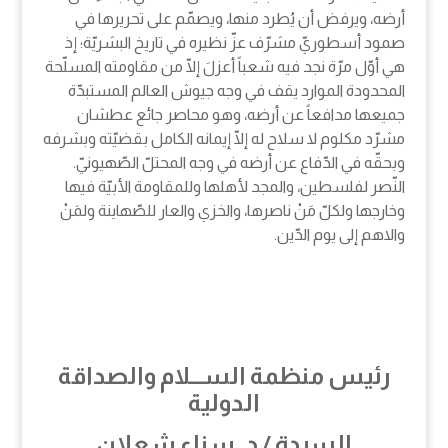
أرضه، ويرفض أن يُطرد منها، ويصمّم على تحريرها في
صمود أسطوريّ مشرّف عزّ نظيره في تاريخ البشريّة؛ إذ
هي أوّل مرّة نجد فيه شعباً أعزلَ إلّا من مقاومته المسلّحة
المحدودة الموارد يقف في وجه جيوش العالم المستبدّة
جميعها مدافعاً عن أرضه، وهو محاصر جائع عطشان
مشرّد مكلوم لا سلاح له إلّا إيمانه الكامل بقضيّته وبشرفه
وبحقّه في الدّفاع عن أرضه في وجه المحتلّ الصّهيونيّ.
النّصر لفلسطين، والمجد لأهلها وللمقاومة الأبيّة فيها
وخارجها ولكلّ مَنْ ناصرها، والخزي والعار للصّهاينة ولمَنْ
والاهم إلى يوم الدّين.
رئيس منظمة الســـلام والصداقة
الدولية
السيدة / د. سناء شعلان