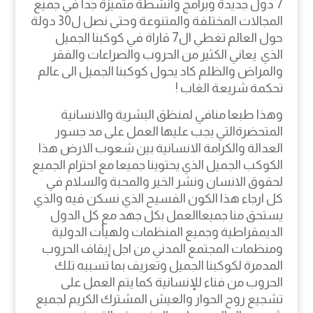
7 دول جديدة وبرامج وانشطة متميزة جدا في جميع
المجالات المختلفة والمتنوعة وحتى نصل ل30 دولة
حول العالم تغطي ال7 قاراة في كوكبنا الجميل
الذي يعاني الكثير من الحروب والصراعات والفقر
والمراض والظلم كاد يحول كوكبنا الجميل الى عالم
تحكمة شريعة الغاب !
وهذا طبعا منافي لمنظق البشرية والانسانية
المتحضرةالتي يجب عليها العمل على مد جسور
العدالة والكرامة الانسانية بين شعوب الارض هذا
الكوكب الجميل الذي يحتوينا جميعا مع احترام الجميع
لحقوق الانسان ونشر الخير والمحبة والسلام في
كل ارجاء هذا الكون الفسيح الذي نسكن فيه والذي
يستحق منا جميعاالعمل بكل جهد مع كل الدول
الديمقراطية وجميع المنظمات ولهيأت الدولية
ومنظمات المجتمع المدني من اجل إيقاف الحروب
المدمرة لكوكبنا الجميل وتعريف بما تسببه تلك
الحروب من فناء للإنسانية كما يتم العمل على
تشجيع روح الحوار والعيش المشترك الكريم لجميع