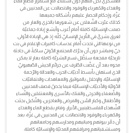
العسكريّ لكلّ منهم دون استثناء، مع استمرار قطع الماء
والغذاء والكهرباء والوقود والاتصالات عن المدنيين في
غزّة، وإحكام الحصار عليهم بأشكاله جميعها.
كذلك عبّرت الشّعلان عن شعورها بالخزي والعار من
صمت الإنسانيّة كاملة أمام أغرب وأبشع إبادة جماعيّة
لعرق بشريّ في التّاريخ الإنسانيّ كلّه؛ إذ هي الإبادة الأولى
من نوعها التي تحدث أمام عدسات كاميرات الإعلام في بث
حيّ ومباشر دون أن يحرّك المجتمع الدّوليّ ساكناً، في حادثة
تاريخيّة مفجعة ستظّل تسم البشريّة كاملة بعار لا يمكن
محوه بعد أن غضّت الطّرف عن جرائم الجيش الصّهيونيّ
الذي استهان بأبسط أدبيّات الحرب والعدالة والرّحمة
الإنسانيّة، والإخلال بالمواثيق والمعاهدات والاتفاقيّات
الدّوليّة والأدبيّات الإنسانيّة فيما يخصّ قصف المدنيين
والضّعفاء والجرحى والفتك بالأسرى والمعتقلين والنّساء
والأطفال وكبار السّن والمرضى والعاجزين، والتّنكيل بجثث
الشّهداء الفلسطينيين الأبرار، وقام بقطع الماء والغذاء
والكهرباء والوقود والاتصالات عن المدنيين في غزّة، بعد
أن دمّر بيوتهم ومبانيهم ومدارسهم وجامعاتهم
ومستشفياتهم ومرافقهم المدنيّة والإنسانيّة كاملة،