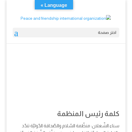
Language »
اختر صفحة
كلمة رئيس المنظمة
سناء الشّعلان: منظّمة السّلام والصّداقة الدّوليّة تندّد